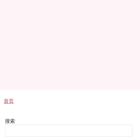
面包屑
首页
搜索